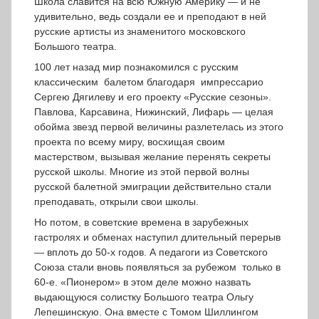
Школа славится на всю Южную Америку — и не
удивительно, ведь создали ее и преподают в ней
русские артисты из знаменитого московского
Большого театра.
100 лет назад мир познакомился с русским
классическим балетом благодаря импрессарио
Сергею Дягилеву и его проекту «Русские сезоны».
Павлова, Карсавина, Нижинский, Лифарь — целая
обойма звезд первой величины разлетелась из этого
проекта по всему миру, восхищая своим
мастерством, вызывая желание перенять секреты
русской школы. Многие из этой первой волны
русской балетной эмиграции действительно стали
преподавать, открыли свои школы.
Но потом, в советские времена в зарубежных
гастролях и обменах наступил длительный перерыв
— вплоть до 50-х годов. А педагоги из Советского
Союза стали вновь появляться за рубежом только в
60-е. «Пионером» в этом деле можно назвать
выдающуюся солистку Большого театра Ольгу
Лепешинскую. Она вместе с Томом Шиллингом