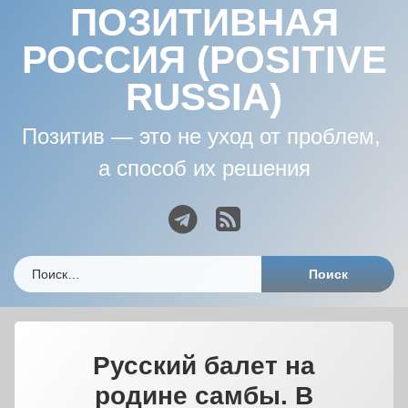
ПОЗИТИВНАЯ
РОССИЯ (POSITIVE
RUSSIA)
Позитив — это не уход от проблем, 
а способ их решения
Telegram
RSS
Найти:
Русский балет на
родине самбы. В