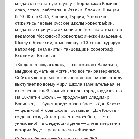
создавала балетную труппу в Берлинской Комише
опер, потом работала в Италии, Японии, Швеции…
В 70-80-е в США, Японии, Турции, Аргентине
открылись первые русские школы хореографии,
созданные при участии солистов Большого театра и
педагогов Московской хореографической академии.
Школу в Бразилии, отмечающую 10-летие, курирует,
например, знаменитый танцовщик и хореограф
Владимир Васильев.
«Когда она создавалась, — вспоминает Васильев, —
мы даже думать не могли, что все так развернется.
Сейчас уже огромное количество окончивших школу
выступает по всему миру. Школа замечательная! И
отношение к ней замечательное: город гордится ею.
На 10-летии школы, — продолжает Владимир
Васильев, — будет представлен балет «Дон Кихот»
— целиком! Чтобы школа поставила «Дон Кихота»,
когда не каждый театр на это способен, — это
уникально! На следующий день — опять впервые в
истории будет представлена «Жизель».
Сейчас в бразильской школе учатся 260