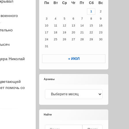
скрывал
Пн
Вт
Ср
Чт
Пт
Сб
Вс
1
2
 военного
3
4
5
6
7
8
9
.
10
11
12
13
14
15
16
ительно
17
18
19
20
21
22
23
24
25
26
27
28
29
30
тысяч
31
ицера Николай
« ИЮЛ
Архивы
роцветающей
ет помочь со
Архивы
Найти
Найти: