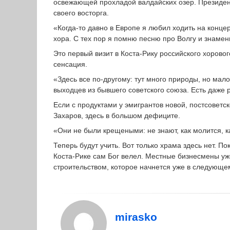
освежающей прохладой валдайских озер. Президен
своего восторга.
«Когда-то давно в Европе я любил ходить на конце
хора. С тех пор я помню песню про Волгу и знаме
Это первый визит в Коста-Рику российского хоровог
сенсация.
«Здесь все по-другому: тут много природы, но мало
выходцев из бывшего советского союза. Есть даже 
Если с продуктами у эмигрантов новой, постсоветс
Захаров, здесь в большом дефиците.
«Они не были крещеными: не знают, как молится, к
Теперь будут учить. Вот только храма здесь нет. П
Коста-Рике сам Бог велел. Местные бизнесмены уж
строительством, которое начнется уже в следующем
mirasko