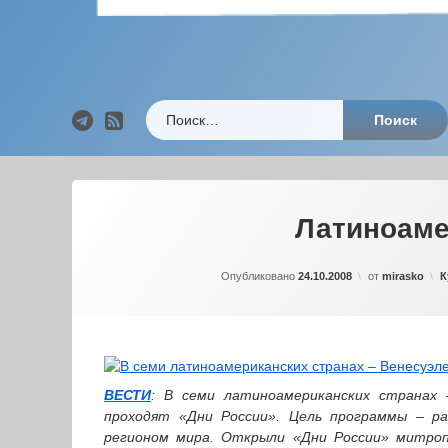
Найти:
Telegram
RSS
Перейти
к
содержимому
Латиноаме
Р
Опубликовано
24.10.2008
от
mirasko
К
ВЕСТИ
: В семи латиноамериканских странах –
проходят «Дни России». Цель программы – ра
регионом мира. Открыли «Дни России» митроп