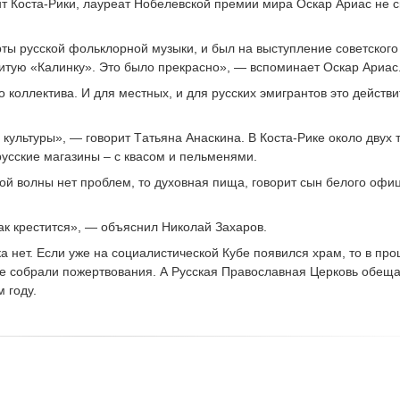
т Коста-Рики, лауреат Нобелевской премии мира Оскар Ариас не 
рты русской фольклорной музыки, и был на выступление советского
нитую «Калинку». Это было прекрасно», — вспоминает Оскар Ариас
о коллектива. И для местных, и для русских эмигрантов это действ
 культуры», — говорит Tатьяна Анаскина. В Коста-Рике около двух 
русские магазины – с квасом и пельменями.
кой волны нет проблем, то духовная пища, говорит сын белого оф
ак крестится», — объяснил Николай Захаров.
ока нет. Если уже на социалистической Кубе появился храм, то в п
е собрали пожертвования. А Русская Православная Церковь обеща
 году.