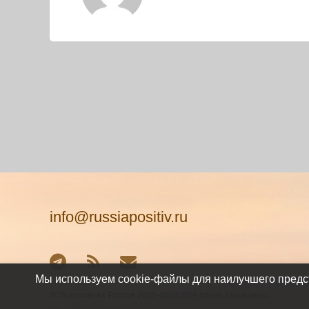
Тел:
info@russiapositiv.ru
Telegram
RSS
E-mail
Мы используем cookie-файлы для наилучшего предст
© Позитивная Россия 2008-2024. Все права защищены.