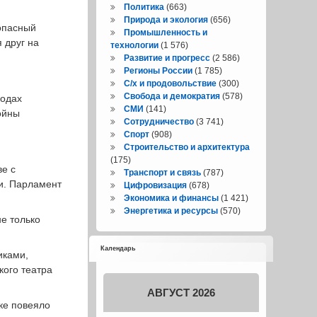
Политика
(663)
Природа и экология
(656)
зопасный
Промышленность и
 друг на
технологии
(1 576)
Развитие и прогресс
(2 586)
Регионы России
(1 785)
С/х и продовольствие
(300)
Свобода и демократия
(578)
годах
СМИ
(141)
ойны
Сотрудничество
(3 741)
Спорт
(908)
Строительство и архитектура
(175)
ве с
Транспорт и связь
(787)
и. Парламент
Цифровизация
(678)
Экономика и финансы
(1 421)
Энергетика и ресурсы
(570)
е только
Календарь
иками,
кого театра
АВГУСТ 2026
ике повеяло