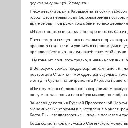
церкви за границей Илларион.
Николаевский храм в Каракасе за высоким забором
город. Свой первый храм белоэмигранты построили
друге хибар. Под рукой тогда были только деревян
«Из этих ящиков построили первую церковь барачну
После смерти священника несколько стариков прих
прошлого века все они учились в военном училище
пришлось бежать от наступавшей советской армии.
«Ну конечно пришлось трудно, я начинал жизнь в 
В Венесуэле сейчас предвыборная кампания, и пла
портретами Сталина – молодого венесуэльца, тоже
в эти дни бурлит, но митрополита Кирилла приветс
«Почему мы так болезненно воспринимаем всякую п
нашу ментальность и наш образ мысли, но и образ
За месяц делегация Русской Православной Церкви 
экономические форумы и выступления монастырско
Коста-Рики столпотворение – люди с плакатами тр
Когда солисты хора мужского Сретенского монастыр