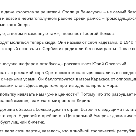
 и даже колокола за решеткой. Столица Венесуэлы – не самый бе
 и вовсе в неблагополучном районе среди ранчос – громоздящихся
ные контейнеры.
ю, а потом и каменную там»,- поясняет Георгий Волков.
одят молиться теперь сюда. Они называют себя кадетами. В 1940 
, который основали в Сербии их родители-белоэмигранты. После в
Венесуэле шофером автобуса»,- рассказывает Юрий Олховский.
каты с рекламой хора Сретенского монастыря оказались в соседст
 с черными усами. Он баллотируется в мэры Каракаса от оппозици
твовали стоя. Здесь ведь тоже против однополярного мира.
опытку навязать нам чужие ценности? Потому что это разрушает н
 нашей жизни»,- замечает митрополит Кирилл.
должна объехать больше десяти стран. Встречи с ведущими полит
го хора. У дверей старейшего в Центральной Америке драматичес
ебуют лишний билетик.
я вели свои партии, казалось, что в знойной тропической республ