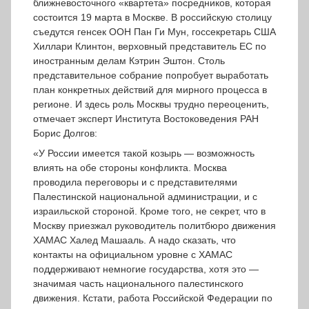
ближневосточного «квартета» посредников, которая
состоится 19 марта в Москве. В российскую столицу
съедутся генсек ООН Пан Ги Мун, госсекретарь США
Хиллари Клинтон, верховный представитель ЕС по
иностранным делам Кэтрин Эштон. Столь
представительное собрание попробует выработать
план конкретных действий для мирного процесса в
регионе. И здесь роль Москвы трудно переоценить,
отмечает эксперт Института Востоковедения РАН
Борис Долгов:
«У России имеется такой козырь — возможность
влиять на обе стороны конфликта. Москва
проводила переговоры и с представителями
Палестинской национальной администрации, и с
израильской стороной. Кроме того, не секрет, что в
Москву приезжал руководитель политбюро движения
ХАМАС Халед Машааль. А надо сказать, что
контакты на официальном уровне с ХАМАС
поддерживают немногие государства, хотя это —
значимая часть национального палестинского
движения. Кстати, работа Российской Федерации по