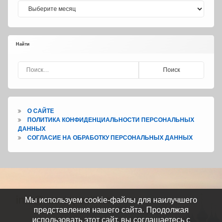
Архивы
Найти
Найти:
О САЙТЕ
ПОЛИТИКА КОНФИДЕНЦИАЛЬНОСТИ ПЕРСОНАЛЬНЫХ
ДАННЫХ
СОГЛАСИЕ НА ОБРАБОТКУ ПЕРСОНАЛЬНЫХ ДАННЫХ
Тел:
info@russiapositiv.ru
Мы используем cookie-файлы для наилучшего
представления нашего сайта. Продолжая
использовать этот сайт, вы соглашаетесь с