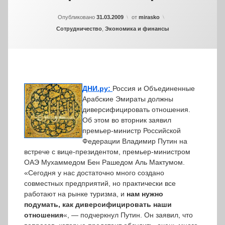
Опубликовано
31.03.2009
от
mirasko
Рубрики:
Сотрудничество
,
Экономика и финансы
ДНИ.ру:
Россия и Объединенные
Арабские Эмираты должны
диверсифицировать отношения.
Об этом во вторник заявил
премьер-министр Российской
Федерации Владимир Путин на
встрече с вице-президентом, премьер-министром
ОАЭ Мухаммедом Бен Рашедом Аль Мактумом.
«Сегодня у нас достаточно много создано
совместных предприятий, но практически все
работают на рынке туризма, и
нам нужно
подумать, как диверсифицировать наши
отношения
«, — подчеркнул Путин. Он заявил, что