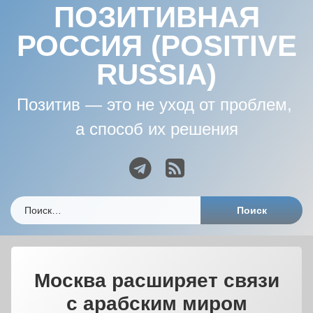
ПОЗИТИВНАЯ
РОССИЯ (POSITIVE
RUSSIA)
Позитив — это не уход от проблем, 
а способ их решения
Telegram
RSS
Найти:
Москва расширяет связи
с арабским миром